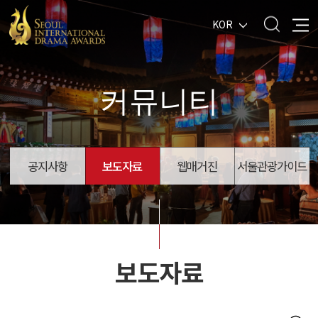
KOR
커뮤니티
공지사항
보도자료
웹매거진
서울관광가이드
보도자료