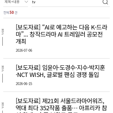
50
전체
건
[보도자료] “AI로 예고하는 다음 K-드라
SDA
마”... 창작드라마 AI 트레일러 공모전
개최
2026-07-06
[보도자료] 임윤아·도경수·지수·박지훈
SDA
·NCT WISH, 글로벌 팬심 경쟁 돌입
2026-06-15
[보도자료] 제21회 서울드라마어워즈,
SDA
역대 최다 352작품 출품… 아프리카 참