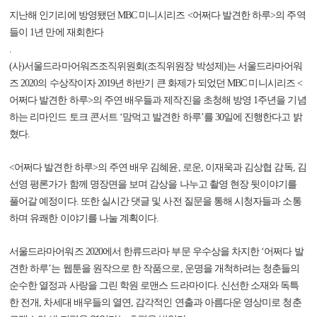
지난해 인기리에 방영됐던 MBC 미니시리즈 <어쩌다 발견한 하루>의 주역
들이 1년 만에 재회한다
.
(사)서울드라마어워즈조직위원회(조직위원장 박성제)는 서울드라마어워
즈 2020의 수상작이자 2019년 하반기 큰 화제가 되었던 MBC 미니시리즈 <
어쩌다 발견한 하루>의 주연 배우들과 제작진을 초청해 방영 1주년을 기념
하는 리마인드 토크 콘서트 ‘맘먹고 발견한 하루’를 30일에 진행한다고 밝
혔다.
<어쩌다 발견한 하루>의 주연 배우 김혜윤, 로운, 이재욱과 김상협 감독, 김
선영 평론가가 함께 명장면을 보며 감상을 나누고 촬영 현장 뒷이야기를
풀어갈 예정이다. 또한 실시간 댓글 및 사전 질문을 통해 시청자들과 소통
하며 유쾌한 이야기를 나눌 계획이다.
서울드라마어워즈 2020에서 한류드라마 부문 우수상을 차지한 ‘어쩌다 발
견한 하루’는 웹툰을 원작으로 한 작품으로, 운명을 개척하려는 청춘들의
순수한 열정과 사랑을 그린 학원 로맨스 드라마이다. 신선한 소재와 독특
한 전개, 차세대 배우들의 열연, 감각적인 연출과 아름다운 영상미로 청춘