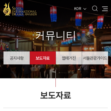
KOR
커뮤니티
공지사항
보도자료
웹매거진
서울관광가이드
보도자료