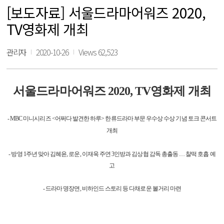
[보도자료] 서울드라마어워즈 2020,
TV영화제 개최
관리자
2020-10-26
Views 62,523
서울드라마어워즈 2020, TV영화제 개최
- MBC 미니시리즈 <어쩌다 발견한 하루> 한류드라마 부문 우수상 수상 기념 토크 콘서트
개최
- 방영 1주년 맞아 김혜윤, 로운, 이재욱 주연 3인방과 김상협 감독 총출동 … 찰떡 호흡 예
고
- 드라마 명장면, 비하인드 스토리 등 다채로운 볼거리 마련