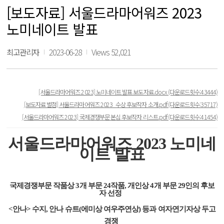
[보도자료] 서울드라마어워즈 2023
노미네이트 발표
최고관리자
2023-06-28
Views 52,021
[서울드라마어워즈 2023] 노미네이트 발표 보도자료.docx
(다운로드횟수:43444)
[보도자료 별첨] 서울드라마어워즈 2023_수상 후보작자 소개.pdf
(다운로드횟수:35717)
[서울드라마어워즈 2023] 국제경쟁부문 본심 후보작자 리스트.pdf
(다운로드횟수:41454)
서울드라마어워즈
2023
노미네
이트 발표
국제경쟁부문 작품상
3
개 부문
24
작품
,
개인상
4
개 부문 29
인의 후보
자 선정
<
안나
>
수지
,
안나 슈트
(
에미상 여우주연상
)
등과 여자연기자상 두고
경쟁