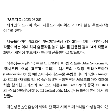
[보도자료 : 2023-06-28]
세계인의 드라마 축제
,
서울드라마어워즈
2023
의 본심 후보자
(
작
)
이 가려졌다
.
서울드라마어워즈조직위원회
(
위원장 김의철
)
는
44
개 국
(
지역
) 344
작품이라는 역대 최다 출품작을 놓고 심사를 진행한 결과
24
개 작품과
29인의 개인상 후보자가 본심에 진출한다고 발표했다
.
작품상은
△
단막극 부문
CJ ENM
의
<
바벨 신드롬
(Babel Syndrome)>,
‘
멕시코판 셜록 홈즈
’
라 불리는 멕시코의
<
탐정 벨라스코아란
(Belascoarán PI)>
등
8
편
△
미니시리즈부문 쿠팡플레이의
<
안나
(Anna)>
와
SLL
의
<
재벌집 막내아들
>
등
8
편
△
장편부문 서울드라마어워즈에
처음 참가한 그리스의
<
더 오스 시즌
2(The Oath S2)>
와 중국
YOUKU
의
<
장월신명
(
长月烬明
, Till the End of the Moon)>
등
8
편이 본심에서 경
합한다
.
개인상은
△
연출상에 제
5
회 칸 국제 시리즈 페스티벌 수상경력이 있