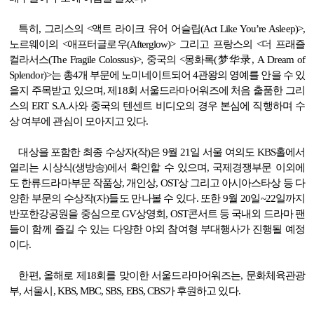
특히
,
그리스의
<
액트 라이크 유어 어슬립
(Act Like You’re Asleep)>,
노르웨이의
<
애프터글로우
(Afterglow)>
그리고 프랑스의
<
더 프래즐
컬라서스
(The Fragile Colossus)>,
중국의
<
몽화록
(
梦华录
, A Dream of
Splendor)>
는 총
4
개 부문에
노미네이트되어
4
관왕의 영예를 안을 수 있
을지 주목받고 있으며
,
제
18
회 서울드라마어워즈에 처음 출품한 그리
스의
ERT S.A.
사와 중국의 텐센트 비디오의 경우 본심에 직행하며 수
상 여부에 관심이 모아지고 있다
.
대상을 포함한 최종 수상자
(
작
)
은
9
월
21
일 서울 여의도
KBS
홀에서
열리는 시상식
(
생방송
)
에서 확인할 수 있으며
,
국제경쟁부문 이외에
도 한류드라마부문 작품상
,
개인상
, OST
상 그리고 아시아스타상 등 다
양한 부문의 수상작
(
자
)
들도 만나볼 수
있다
.
또한
9
월
20
일
~22
일까지
반포한강공원을 중심으로
GV
상영회
, OST
콘서트 등 국내외 드라마 팬
들이 함께 즐길 수 있는 다양한 야외 참여형 부대행사가 진행될 예정
이다
.
한편
,
올해로 제
18
회를 맞이한 서울드라마어워즈는
,
문화체육관광
부
,
서울시
, KBS, MBC, SBS, EBS, CBS
가 후원하고 있다
.