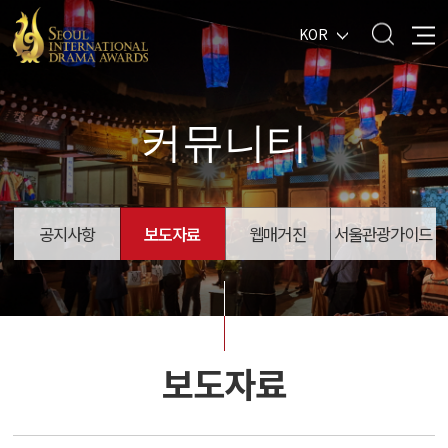
KOR
커뮤니티
공지사항
보도자료
웹매거진
서울관광가이드
보도자료