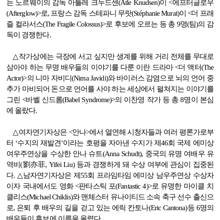
는 노르웨이의 감독 아틀레 크누드센
(Atle Knudsen)
이
<
에프터글로우
(Afterglow)>
로
,
프랑스 감독 스테파니 무랏
(Stéphanie Murat)
이
<
더 프래
즐 컬라서스
(The Fragile Colossus)>
로
후보에 오르는 등 총
9
명
(
팀
)
의 감
독이 경쟁한다
.
△
작가상에는 극장에 서고 싶지만 생계를 위해 거리 전체를 무대로
삼아야 하는 무명 배우들의 이야기를 다룬 이란 드라마
<
더 액터
(The
Actor)>
의 니마 자비디
(Nima Javidi)
와 바이러스 감염으로 뇌의 언어 중
추가 마비되어 돈으로 언어를 사야 하는
세상에서 펼쳐지는 이야기를
그린
<
바벨 신드롬
(Babel Syndrome)>
의 이찬영 작가 등 총
8
명이 본심
에 올랐다
.
△
여자연기자상은
<
안나
>
에서 열연해 시청자들과 여러 평론가로부
터
‘
수지의 재발견
’
이라는 호평을 자아낸 수지가 제
46
회 국제 에미상
여우주연상을 수상한 안나 슈트
(Anna Schudt),
중국의 유명 여배우 유
역비
(
劉亦菲
, Yifei Liu)
등과 경쟁하게 돼
수
상 여부에 관심이 집중된
다
. △
남자연기자상은 제
55
회 프라임타임 에미상 남우주연상 수상자
이자 국내에서도 영화
<
판타스틱 포
(Fantastic 4)>
로 유명한 마이클 치
클리스
(Michael Chiklis)
와 맨체스터 유나이티드 소속 축구 선수 출신으
로
,
은퇴 후
배우의 길을 걷고 있는 에릭 칸토나
(Eric Cantona)
등
6
명의
배우들이 후보에 이름을 올렸다
.