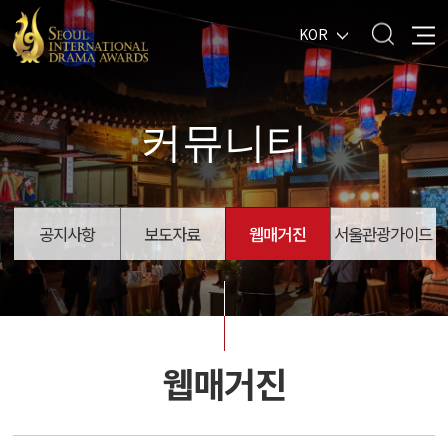
KOR
커뮤니티
공지사항
보도자료
웹매거진
서울관광가이드
웹매거진