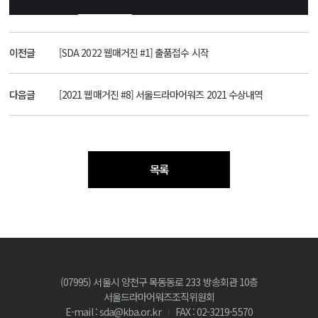
이전글
[SDA 2022 웹매거진 #1] 출품접수 시작
다음글
[2021 웹매거진 #8] 서울드라마어워즈 2021 수상내역
목록
(07995) 서울시 양천구 목동동로 233 방송회관 10층
서울드라마어워즈조직위원회
E-mail : sda@kba.or.kr
FAX : 02-3219-5570