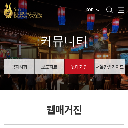
KOR
커뮤니티
공지사항
보도자료
웹매거진
서울관광가이드
웹매거진