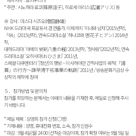
* 제작저작 : 요미우리TV
* 주연 : 시노하라 료코(篠原涼子), 히로세 아리스(広瀬アリス) 등
※ 강사 : 마스다 시즈오(増田静雄)
NHK 드라마국 프로듀서 겸 연출가. 이제까지 '미녀와 남자'(2015년작),
「64」(2015년작), 연속드라마소설 '하나코와 앤(花子とアン) 2014년
작,
대하드라마 '야에의 벚꽃(八重の桜) 2013년작, '첫사랑'(2012년작), 연속
드라마소설 '오히사마(おひさま)' 2011년,
스페셜 다큐멘터리 '[청산]의 행방 ~ 이사하야만 간척사업의 궤적(「清
算」の行方～諫早湾干拓事業の軌跡)' 2011년 / 방송문화기금상 수
상작의 제작에 참여
５．참가방법 및 문의처
참가를 희망하는 분께서는 아래의 내용을 기재한 후, 메일로 신청해 주시
기 바랍니다.
* 메일 제목 : 상영회 참가 신청(○명)
* 기재내용 : 성명, 휴대전화 번호, 소속, 참가 인원수
* 마감 : 9월 4일(월) 24:00 (선착순 마감이며, 참가 확정 여부는 9월 5일 일