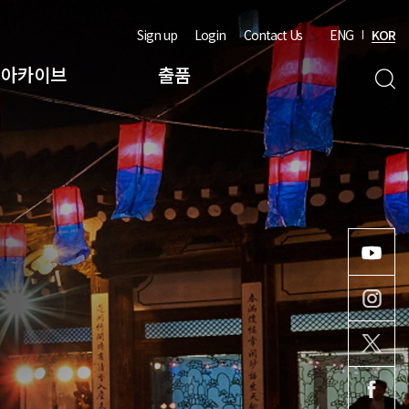
Sign up
Login
Contact Us
ENG
KOR
아카이브
출품