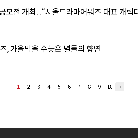
릭터 공모전 개최...“서울드라마어워즈 대표 캐릭
즈, 가을밤을 수놓은 별들의 향연
1
2
3
4
5
6
7
8
9
10