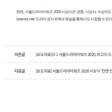
한편
,
서울드라마어워즈
2020
시상식은
관중
,
시상사
,
수상자도
wavve
드라마
공식
유튜브
채널을
통해서도
시청할
수
있
(
), MBC
이전글
[보도자료] D-1 서울드라마어워즈 2020, 최고의 
다음글
[보도자료] 서울드라마어워즈 2020 시상식 ‘전면 