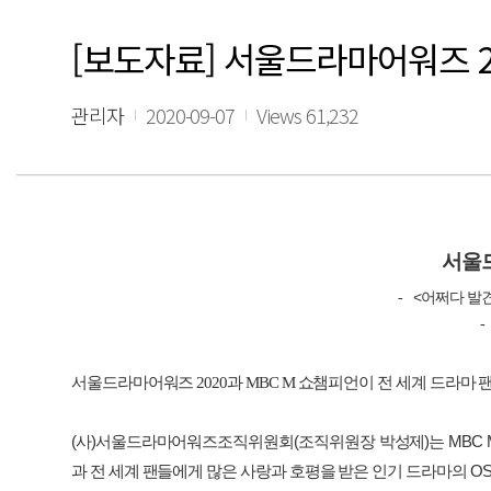
[보도자료] 서울드라마어워즈 2
관리자
2020-09-07
Views 61,232
서울
<
-
어쩌다
발
-
서울드라마어워즈
2020
과
MBC M
쇼챔피언이 전 세계 드라마 
(
사
)
서울드라마어워즈조직위원회
(
조직위원장
박성제
)
는
MBC
과
전
세계
팬들에게
많은
사랑과
호평을
받은
인기
드라마의
O