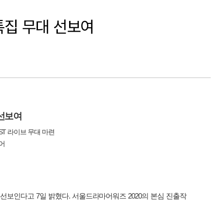
 특집 무대 선보여
선보여
동
ST
라이브
무대
마련
어
선보인다고
7
일
밝혔다
.
서울드라마어워즈
2020
의
본심
진출작