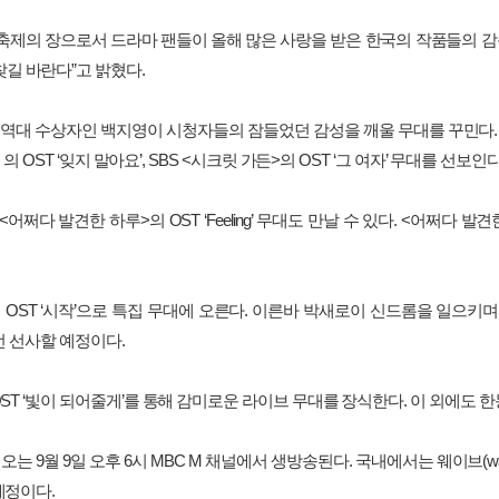
축제의
장으로서
드라마
팬들이
올해
많은
사랑을
받은
한국의
작품들의
감
찾길
바란다
”
고
밝혔다
.
역대
수상자인
백지영이
시청자들의
잠들었던
감성을
깨울
무대를
꾸민다
>
의
OST ‘
잊지
말아요
’, SBS <
시크릿
가든
>
의
OST ‘
그
여자
’
무대를
선보인
<
어쩌다
발견한
하루
>
의
OST ‘Feeling’
무대도
만날
수
있다
. <
어쩌다
발견
의
OST ‘
시작
’
으로
특집
무대에
오른다
.
이른바
박새로이
신드롬을
일으키며
번
선사할
예정이다
.
ST ‘
빛이
되어줄게
’
를
통해
감미로운
라이브
무대를
장식한다
.
이
외에도
한
오는
9
월
9
일
오후
6
시
MBC M
채널에서
생방송된다
.
국내에서는
웨이브
(w
예정이다
.