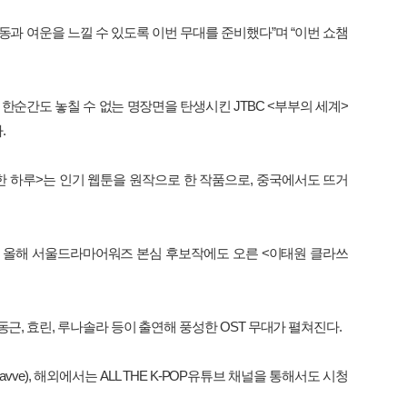
동과
여운을
느낄
수
있도록
이번
무대를
준비했다
”
며
“
이번
쇼챔
.
한순간도
놓칠
수
없는
명장면을
탄생시킨
JTBC <
부부의
세계
>
다
.
한
하루
>
는
인기
웹툰을
원작으로
한
작품으로
,
중국에서도
뜨거
올해
서울드라마어워즈
본심
후보작에도
오른
<
이태원
클라쓰
동근
,
효린
,
루나솔라
등이
출연해
풍성한
OST
무대가
펼쳐진다
.
avve),
해외에서는
ALL THE K-POP
유튜브
채널을
통해서도
시청