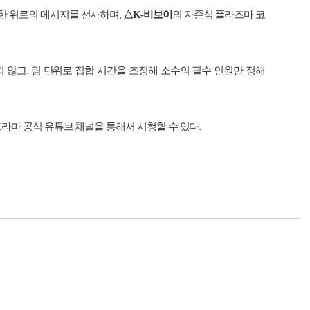
한
위로의
메시지를
선사하며
,
△
K-
비보이
의 자존심 플라즈마
코
지
않고
,
팀
단위로
집합
시간을
조정해
소수의
필수
인원만
정해
드라마
공식
유튜브
채널을
통해서
시청할
수
있다
.