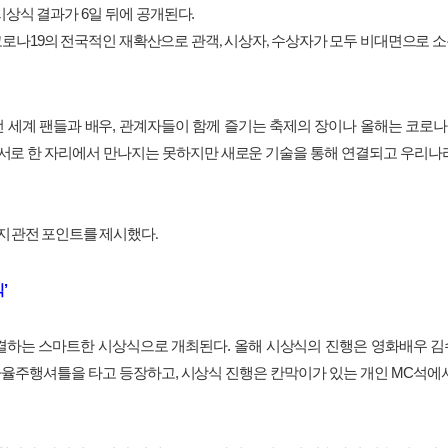
시상식
결과가
6
일
뒤에
공개된다
.
코로나
19
의
전국적인
재확산으로
관객
시상자
수상자가
모두
비대면으로
소
,
,
전
세계
팬들과
배우
,
관계자들이
함께
즐기는
축제의
장이나
올해는
코로나
서로
한
자리에서
만나지는
못하지만
새로운
기술을
통해
연결되고
우리나
지
관전
포인트를
제시했다
.
식
’
결하는
스마트한
시상식으로
개최된다
.
올해
시상식의
진행은
영화배우
김
자율주행셔틀을
타고
등장하고
,
시상식
진행은
칸막이가
있는
개인
MC
석에