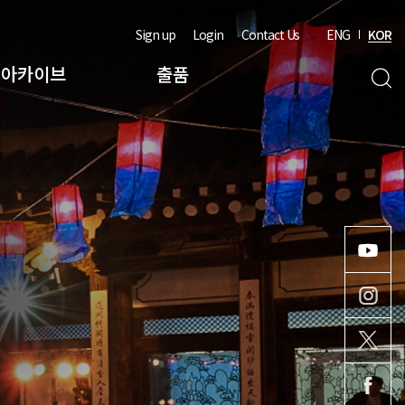
Sign up
Login
Contact Us
ENG
KOR
아카이브
출품