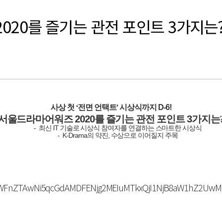
020를 즐기는 관전 포인트 3가지는
사상 첫 ‘전면 언택트’ 시상식까지
D-6!
서울드라마어워즈
2020
를 즐기는 관전 포인트
3
가지는
-
IT
최신
기술로
시상식
참여자를
연결하는
스마트한
시상식
-
K-Drama
,
의
약진
수상으로
이어질지
주목