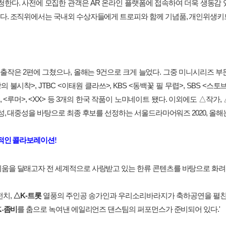
청한다
.
사전에
모집한
관객은
AR
온라인
플랫폼에
접속하여
더욱
생동감
다
.
조직위에서는
국내외
수상자들에게
트로피와
함께
기념품
,
개인위생키
출작은
2
편에
그쳤으나
,
올해는
9
건으로
크게
늘었다
.
그중
미니시리즈
부
랑의
불시착
>, JTBC <
이태원
클라쓰
>, KBS <
동백꽃
필
무렵
>, SBS <
스토
, <
루머
>, <XX>
등
3
개의
한국
작품이
노미네이트
됐다
.
이외에도
△작가
,
성
,
대중성을
바탕으로
최종
후보를
선정하는
서울드라마어워즈
2020,
올해
적인
콜라보레이션
!
쉬움을
달래고자
전
세계적으로
사랑받고
있는
한류
콘텐츠를
바탕으로
화려
펀치
,
△
K-
트롯
열풍의
주인공
송가인과
우리소리바라지가
축하공연을
펼
-
좀비
를 춤으로
녹여낸
에일리언즈
댄스팀의
퍼포먼스가
준비되어
있다
.'