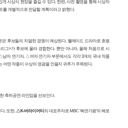
있게
시상식
현장을
즐길
수
있다
.
한편
,
사전
촬영을
통해
시상자
트를
개별적으로
전달할
계획이라고
밝혔다
.
문은
후보들의
치열한
경쟁이
예상된다
.
웰메이드
드라마로
호평
브리그
>
가
후보에
올라
경합한다
.
뿐만
아니라
,
올해
처음으로
시
△남자
연기자
,
△여자
연기자
부문에서도
각각
3
개의
국내
작품
는
어떤
작품이
수상의
영광을
안을지
귀추가
주목된다
.
한
축하공연
라인업을
선보인다
.
친다
.
또한
,
△
K-
버라이어티
의
대표주자로
MBC ’
복면가왕
’
의
헤로