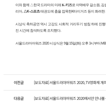
이와
함께
△한국 드라마의 미래
K-
키즈
로 아역배우 갈소원
,
김
리아
,
△
K-
스포츠
태권도에
춤을
접목한
K
타이거즈
등이
화려한
시상식
축하공연
역시
고강도
사회적
거리두기
방침
하에
진행
진
시간에
참석하도록
조치했다
.
서울드라마어워즈
2020
시상식은
9
월
15
일
(
화
)
오후
3
시부터
MB
이전글
[보도자료] 서울드라마어워즈 2020, TV영화제 개
다음글
[보도자료] 서울드라마어워즈 2020에서만 만나볼 