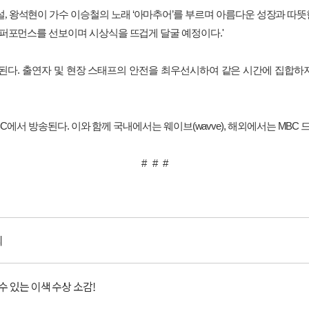
설
,
왕석현이 가수
이승철의
노래
‘
아마추어
’
를
부르며
아름다운
성장과
따뜻
퍼포먼스를
선보이며
시상식을
뜨겁게
달굴
예정이다
.'
된다
.
출연자
및
현장
스태프의
안전을
최우선시하여
같은
시간에
집합하
C
에서
방송된다
.
이와
함께
국내에서는
웨이브
(wavve),
해외에서는
MBC
# # #
최
수 있는 이색 수상 소감!