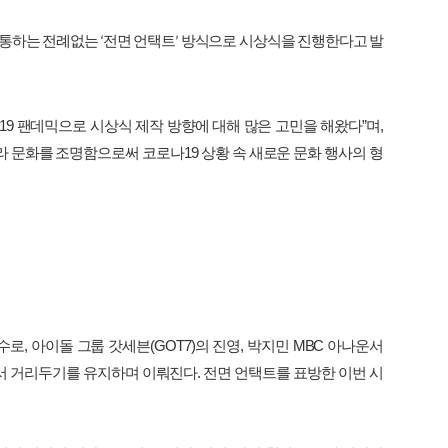
통하는
전례없는
전면
언택트
방식으로
시상식을
진행한다고
발
‘
’
19
팬데믹으로
시상식
제작
방향에
대해
많은
고민을
해왔다
”
며
,
라
문화를
조명함으로써
코로나
19
상황
속
새로운
문화
행사의
형
수로
,
아이돌
그룹
갓세븐
(GOT7)
의
진영
,
박지민
MBC
아나운서
서
거리두기를
유지하며
이뤄진다
.
전면
언택트를
표방한
이번
시