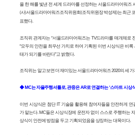
올
한
해를
빛낸
전
세계
드라마를
선정하는
서울드라마어워즈
사
서울드라마어워즈조직위원회
조직위원장
박성제
는
최근
(
)
(
)
표했다
.
조직위
관계자는
“
서울드라마어워즈는
TV
드라마를
매개체로
“
모두의
안전을
최우선
가치로
하여
기획된
이번
시상식은
비록
태가
되기를
바란다
”
고
밝혔다
.
조직위는
알고
보면
더
재미있는
서울드라마어워즈
2020
의
세
가
◆
MC
는
자율주행셔틀로
관중은
AR
로
연결하는
‘
스마트
시상
,
이번
시상식은
첨단
IT
기술을
활용해
참여자들을
안전하게
연
가
맡는다
. MC
들은
시상식장에
운전자
없이
스스로
주행하는
상식이
안전에
방점을
두고
기획되었음을
상징하는
대목이다
.