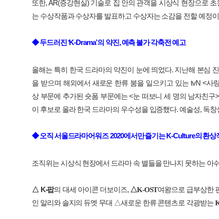
또한
, AR(
증강현실
)
기술로
집
안의
관객을
시상식
현장으로
초
는
수상작품과
수상자를
발표하고
수상자는
소감을
전할
예정이
◆
두드러진
‘K-Drama’
의
약진
,
예측
불가
각축전
예고
올해는
특히
한국
드라마의
약진이
눈에
띄었다
.
지난해
본심
진
을
받으며
해외에서
새로운
한류
붐을
일으키고
있는
tvN <
사
상
부문에
추가된
숏폼
부문에는
<
눈
떠보니
세
명의
남자친구
>
이
후보로
올라
한국
드라마의
우수성을
입증했다
.
예술성
,
독창
◆
오직
서울드라마어워즈
2020
에서만
즐기는
K-Culture
의
환상
조직위는
시상식
현장에서
드라마
속
별들을
만나지
못하는
아
△
K-
팝
의
대세
아이콘
더보이즈
,
△
K-OST
여왕으로
급부상한
인
알리와
솔지의
듀엣
무대
△새로운 한류 콘텐츠로 각광받는
K