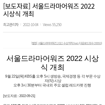
[보도자료] 서울드라마어워즈 2022
시상식 개최
최고관리자
2022-10-04
Views 55,250
[별첨] 서울드라마어워즈 2022 수상자작.hwp
(다운로드횟수:39950)
서울드라마어워즈
2022
시상
식 개최
9
월
22
일
(
목
) KBS
홀 오후
5
시 생방송
,
국제경쟁 등 각 부문 수상
자
(
작
)
시상
오후
3
시
30
분부터 국내외 주요 셀럽 레드카펫 진행
[보도자료 : 2022-09-21]