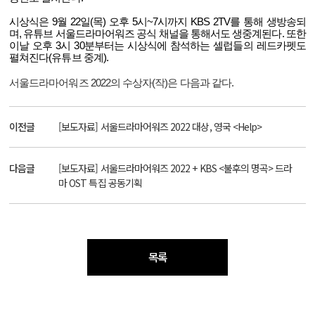
시상식은
9
월
22
일
(
목
)
오후
5
시
~7
시까지
KBS 2TV
를 통해 생방송되
며
,
유튜브 서울드라마어워즈 공식 채널을 통해서도 생중계된다
.
또한
이날 오후
3
시
30
분부터는 시상식에 참석하는 셀럽들의 레드카펫도
펼쳐진다
(
유튜브 중계
).
서울드라마어워즈
2022
의 수상자
(
작
)
은 다음과 같다
.
이전글
[보도자료] 서울드라마어워즈 2022 대상, 영국 <Help>
다음글
[보도자료] 서울드라마어워즈 2022 + KBS <불후의 명곡> 드라
마 OST 특집 공동기획
목록