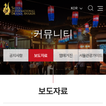
KOR
커뮤니티
공지사항
보도자료
웹매거진
서울관광가이드
보도자료