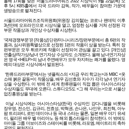
올해
17
회를 맞은
‘
서울드라마어워즈
2022’
시상식이
9
월
22
일
(
목
)
오
후
5
시
KBS
홀에서 각국 드라마 감독
,
작가
,
배우들이 참여한 가운데
생방송으로 펼쳐진다
.
서울드라마어워즈조직위원회
(
위원장 김의철
)
는 코로나 팬데믹 이후
3
년만에 오프라인으로 시상식을 열고
,
엄정한 심사를 거쳐 선정된 각
부문 작품상과 개인상 수상자를 시상한다
.
‘
국제경쟁부문
’
은
[
작품상
]
단편
/
미니시리즈
/
장편부문에서
총
6
편의 작
품과
,
심사위원특별상으로 선정된
1
편의 작품이 상을 받는다
.
특히 장
편부문은 모두 튀르키예 작품이 선정되어 관심을 끌고 있다
. [
개인상
]
연출상
/
작가상
/
남녀 연기자상 수상자도 소개된다
.
올해 남녀연기자상
은 영국
<HELP>
의 남녀 주연배우가 모두 차지하는 쾌거를 올렸다
.
영
예의 대상은 시상식에서 발표된다
.
‘
한류드라마부문
’
에서는 넷플릭스의
<
지금 우리 학교는
>
과
MBC <
옷
소매 붉은 끝동
>
이 작품상을
,
배우 김선호와 지수가 각각 남녀 연기자
상을 수상한다
.
이 밖에 전 세계 한류팬들이 직접 뽑은 아시아스타상
수상자들도 무대에 오른다
.
스튜디오
S
도
<
그 해 우리는
>
으로 서울산
업진흥원상을 받는다
.
이날 시상식에는 아시아스타상
(
한국
)
수상자인 강다니엘을 비롯해
장우영
,
전소민
,
김규리
,
전효성
,
박혁권
,
손나은
,
나인우
,
최진혁
,
아누
팜 트리파티
,
로빈 데이아나 등 국내 스타는 물론
,
일본 배우 야기 유세
이
,
필리핀 배우 벨 마리아노 등 해외 톱스타들이 참석한다
.
이 밖에도
아이돌 그룹 더보이즈와 스테이씨를 비롯해
,
라포엠
,
메이트리의 축하
공연도 펼쳐진다
.