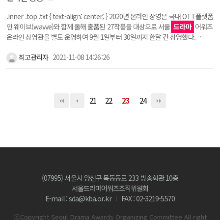
.inner .top .txt { text-align: center; } 2020년 온라인 상영은 국내 OTT플랫폼
인 웨이브(wavve)와 함께 올해 출품된 27작품을 대상으로 서울
드라마
어워즈
온라인 상영관을 별도 운영하여 9월 1일부터 30일까지 한달 간 상영했다. …
최고관리자
2021-11-08 14:26:26
21
22
23
24
(07995) 서울시 양천구 목동동로 233 방송회관 10층
서울드라마어워즈조직위원회
E-mail : sda@kba.or.kr
FAX : 02-3219-5570
ⓒCopyright Seoul Drama Awards Organizing Committee All right