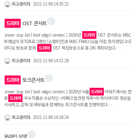
최고관리자
2021-11-08 14:35:21
드라마
OST 콘서트
.inner .top .txt { text-align: center; } 2020년
드라마
OST 콘서트는 MBC
M 채널의 뮤직프로그램인 [쇼챔피언]과 MBC FM4U [오늘 아침 정지영입니다]
라디오 방송과 함께
드라마
OST 특집방송으로 총 2회 개최되었다. …
최고관리자
2021-11-08 14:31:28
드라마
토크콘서트
.inner .top .txt { text-align: center; } 2020년 서울
드라마
어워즈에서는 한
류
드라마
우수작품상 수상작인 <어쩌다 발견한 하루>의 하이라이트 영상을
시사하고, 감독 및 배우들과 함께하는 토크콘서트를 진행하였다. …
최고관리자
2021-11-08 14:28:24
온라인 상영