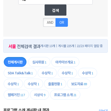
검색
AND
OR
서울
전체검색 결과
게시판 13개
게시물 225개
22/23 페이지 열람 중
전체게시판
심사위원
아카이브개요
1
1
SDA Talk&Talk
수상작
수상작
수상작
1
1
1
1
수상작
수상작
출품현황
보도자료
1
1
1
69
웹매거진
시상식
프로그램 소개
117
9
21
프로그램 소개 게시판 내 결과
더보기