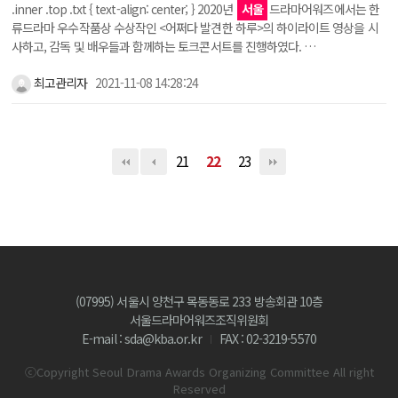
.inner .top .txt { text-align: center; } 2020년
서울
드라마어워즈에서는 한
류드라마 우수작품상 수상작인 <어쩌다 발견한 하루>의 하이라이트 영상을 시
사하고, 감독 및 배우들과 함께하는 토크콘서트를 진행하였다. …
최고관리자
2021-11-08 14:28:24
21
22
23
(07995) 서울시 양천구 목동동로 233 방송회관 10층
서울드라마어워즈조직위원회
E-mail : sda@kba.or.kr
FAX : 02-3219-5570
ⓒCopyright Seoul Drama Awards Organizing Committee All right
Reserved