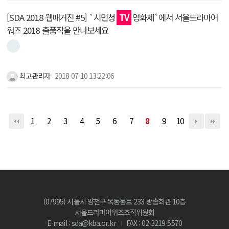
[SDA 2018 웹매거진 #5] `시민청
TV
영화제`에서 서울드라마어
워즈 2018 출품작을 만나보세요
최고관리자
2018-07-10 13:22:06
1
2
3
4
5
6
7
8
9
10
(07995) 서울시 양천구 목동동로 233 방송회관 10층
서울드라마어워즈조직위원회
E-mail : sda@kba.or.kr
FAX : 02-3219-5570