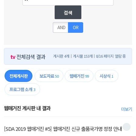
검색
AND
OR
tv
전체검색 결과
게시판 4개
게시물 153개
8/16 페이지 열람 중
전체게시판
보도자료
웹매거진
시상식
50
99
1
프로그램 소개
3
웹매거진 게시판 내 결과
더보기
[SDA 2019 웹매거진 #5] 웹매거진 신규 출품국가명 정정 안내