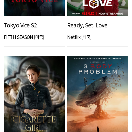
Tokyo Vice S2
Ready, Set, Love
FIFTH SEASON [미국]
Netflix [태국]