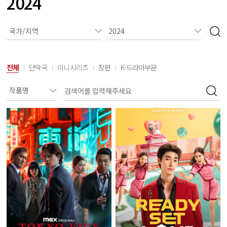
2024
전체
단막극
미니시리즈
장편
K-드라마부문