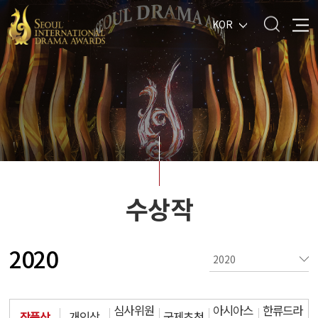
KOR
수상작
2020
심사위원
아시아스
한류드라
작품상
개인상
국제초청