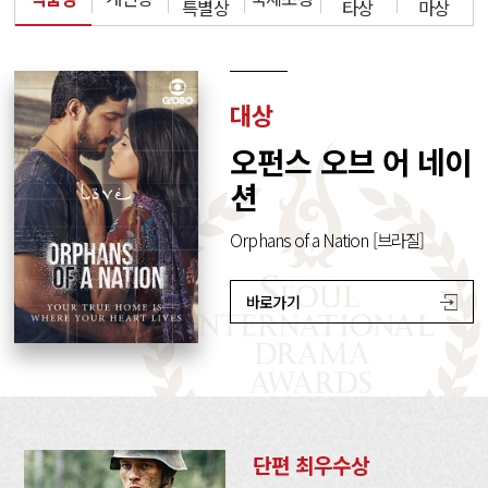
특별상
타상
마상
대상
오펀스 오브 어 네이
션
Orphans of a Nation [브라질]
바로가기
단편 최우수상