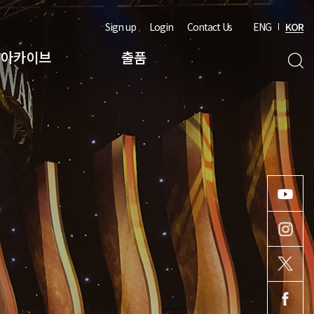
Sign up
Login
Contact Us
ENG
KOR
아카이브
출품