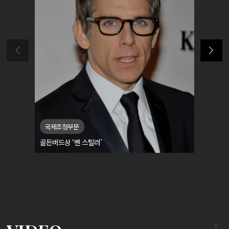
국제초청부문
K-드라마
골든버드상 ‘벤 스틸러’
남자연기자