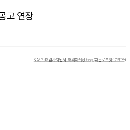
공고 연장
SDA 2018 입사지원서_해외마케팅.hwp
(다운로드횟수:29135)