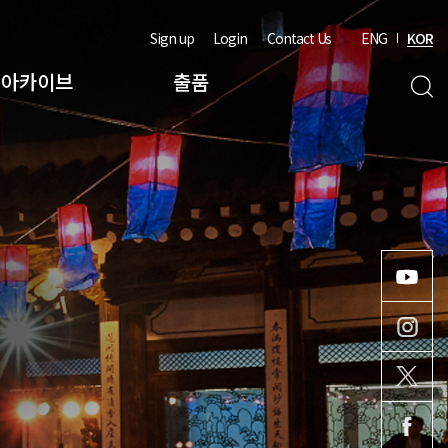
Sign up
Login
Contact Us
ENG
KOR
아카이브
출품