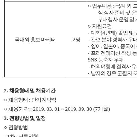
○
업무내용
:
국
/
내외 드
심 심사 준비 및 
부대행사 운영 및 
○
지원요건
-
대학
(4
년제
)
졸업 및
국내외 홍보 마케터
2
명
-
관련 분야 경력자 우
-
영어
,
일본어
,
중국어 
-
프리젠테이션 작성 
SNS
능숙자 우대
-
해외여행에 결격사유가
-
남자의 경우 군필자 
2.
채용형태 및 채용기간
○
채용형태
:
단기계약직
○
채용기간
: 2019. 03. 01 ~ 2019. 09. 30 (7
개월
)
3.
전형방법 및 일정
○
전형방법
- 1
차
:
서류전형