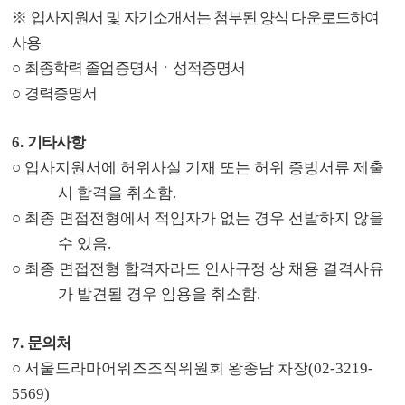
※
입사지원서 및 자기소개서는 첨부된 양식 다운로드하여
사용
○
최종학력 졸업증명서ㆍ성적증명서
○
경력증명서
6.
기타사항
○
입사지원서에 허위사실 기재 또는 허위 증빙서류 제출
시 합격을 취소함
.
○
최종 면접전형에서 적임자가 없는 경우 선발하지 않을
수 있음
.
○
최종 면접전형 합격자라도 인사규정 상 채용 결격사유
가 발견될 경우 임용을 취소함
.
7.
문의처
○
서울드라마어워즈조직위원회 왕종남 차장
(02-3219-
5569)