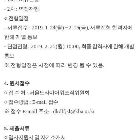
- 2
차
:
면접전형
○
전형일정
-
서류접수
:
2019. 1. 28(
월
) ~ 2. 15(
금
),
서류전형 합격자에
한해 개별 통보
-
면접전형
: 2019. 2. 25(
월
) 10:00,
최종 합격자에 한해 개별
통보
※
전형일정은 사정에 따라 변경 될 수 있음
.
4.
원서접수
○
접 수 처
:
서울드라마어워조직위원회
○
접수방법
: E-mail
접수
※
접수
E-mail
주소
: dkdlfjsl@kba.or.kr
5.
제출서류
○
입사지원서 및 자기소개서