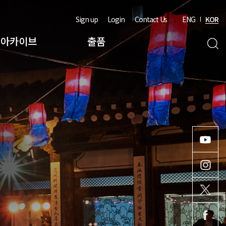
Sign up
Login
Contact Us
ENG
KOR
아카이브
출품