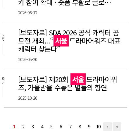
카 참여 확대 · 숏폼 부활로 글로…
2026-06-12
[보도자료] SDA 2026 공식 캐릭터 공
SDA
모전 개최...“
서울
드라마어워즈 대표
캐릭터 찾는다”
2026-05-20
[보도자료] 제20회
서울
드라마어워
SDA
즈, 가을밤을 수놓은 별들의 향연
2025-10-20
1
2
3
4
5
6
7
8
9
10