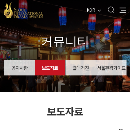
KOR
커뮤니티
공지사항
보도자료
웹매거진
서울관광가이드
보도자료