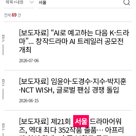
69
전체
건
[보도자료] “AI로 예고하는 다음 K-드라
SDA
마”... 창작드라마 AI 트레일러 공모전
개최
2026-07-06
[보도자료] 임윤아·도경수·지수·박지훈
SDA
·NCT WISH, 글로벌 팬심 경쟁 돌입
2026-06-15
[보도자료] 제21회
서울
드라마어워
SDA
즈, 역대 최다 352작품 출품… 아프리