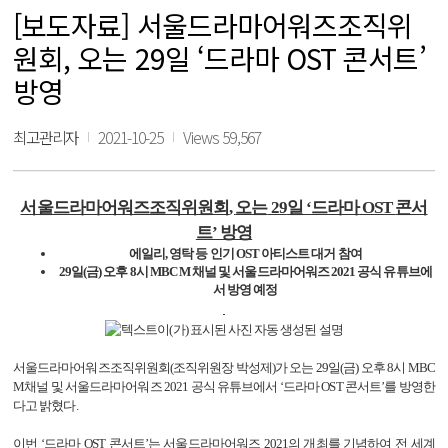
[보도자료] 서울드라마어워즈조직위
원회, 오는 29일 ‘드라마 OST 콘서트’
방영
최고관리자
2021-10-25
Views 59,567
서울드라마어워즈조직위원회
,
오는
29
일 ‘드라마
OST
콘서
트’ 방영
에일리
,
영탁 등 인기
OST
아티스트 대거 참여
29
일
(
금
)
오후
8
시
MBC M
채널 및 서울드라마어워즈
2021
공식 유튜브에
서 방영 예정
서울드라마어워즈조직위원회
(
조직위원장 박성제
)
가 오는
29
일
(
금
)
오후
8
시
MBC
M
채널 및 서울드라마어워즈
2021
공식 유튜브에서 ‘드라마
OST
콘서트’를 방영한
다고 밝혔다
.
이번 ‘드라마
OST
콘서트’는 서울드라마어워즈
2021
의 개최를 기념하여 전 세계