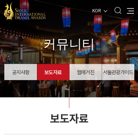
KOR
커뮤니티
공지사항
보도자료
웹매거진
서울관광가이드
보도자료