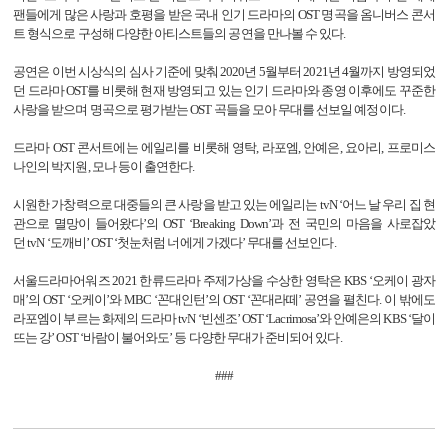
팬들에게 많은 사랑과 호평을 받은 국내 인기 드라마의
OST
명곡을 옴니버스 콘서
트 형식으로 구성해 다양한 아티스트들의 공연을 만나볼 수 있다
.
공연은 이번 시상식의 심사 기준에 맞춰
2020
년
5
월부터
2021
년
4
월까지 방영되었
던 드라마
OST
를 비롯해 현재 방영되고 있는 인기 드라마와 종영 이후에도 꾸준한
사랑을 받으며 명곡으로 평가받는
OST
곡들을 모아 무대를 선보일 예정이다
.
드라마
OST
콘서트에는 에일리를 비롯해 영탁
,
라포엠
,
안예은
,
요아리
,
프로미스
나인의 박지원
,
모나 등이 출연한다
.
시원한 가창력으로 대중들의 큰 사랑을 받고 있는 에일리는
tvN
‘어느 날 우리 집 현
관으로 멸망이 들어왔다’의
OST
‘
Breaking Down
’과 전 국민의 마음을 사로잡았
던
tvN
‘도깨비’
OST
‘첫눈처럼 너에게 가겠다’ 무대를 선보인다
.
서울드라마어워즈
2021
한류드라마 주제가상을 수상한 영탁은
KBS
‘오케이 광자
매’의
OST
‘오케이’와
MBC
‘꼰대인턴’의
OST
‘꼰대라떼’ 공연을 펼친다
.
이 밖에도
라포엠이 부르는 화제의 드라마
tvN
‘빈센조’
OST
‘
Lacrimosa
’와 안예은의
KBS
‘달이
뜨는 강’
OST
‘바람이 불어와도’ 등 다양한 무대가 준비되어 있다
.
###