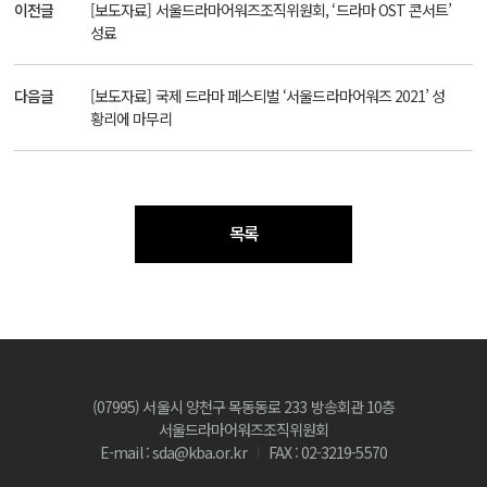
이전글
[보도자료] 서울드라마어워즈조직위원회, ‘드라마 OST 콘서트’
성료
다음글
[보도자료] 국제 드라마 페스티벌 ‘서울드라마어워즈 2021’ 성
황리에 마무리
목록
(07995) 서울시 양천구 목동동로 233 방송회관 10층
서울드라마어워즈조직위원회
E-mail : sda@kba.or.kr
FAX : 02-3219-5570