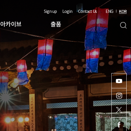
Sign up
Login
Contact Us
ENG
KOR
아카이브
출품