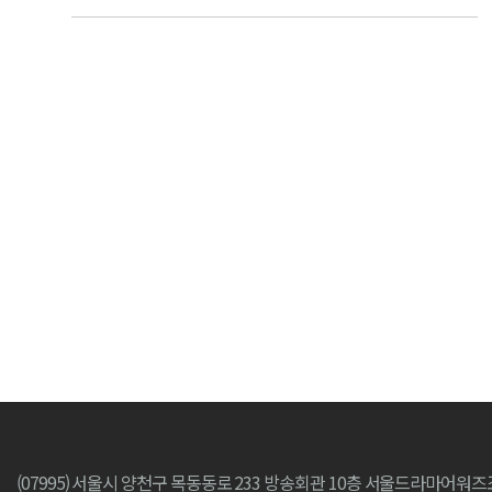
다음
맨끝
(07995) 서울시 양천구 목동동로 233 방송회관 10층 서울드라마어