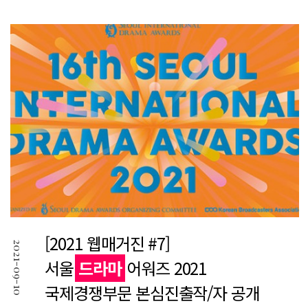
[2021 웹매거진 #7]
2021-09-10
서울
드라마
어워즈 2021
국제경쟁부문 본심진출작/자 공개