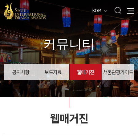
KOR
커뮤니티
공지사항
보도자료
웹매거진
서울관광가이드
웹매거진