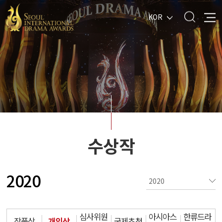
KOR
수상작
2020
심사위원
아시아스
한류드라
작품상
개인상
국제초청