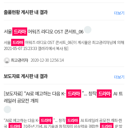
출품현황 게시판 내 결과
더보기
서울
드라마
어워즈 라디오 OST 콘서트_06
서울
드라마
어워즈 라디오 OST 콘서트_06[이 게시물은 최고관리자님에 의해
2021-05-07 15:23:33 갤러리에서 복사 됨]
최고관리자
2020-12-30 12:56:14
보도자료 게시판 내 결과
더보기
[보도자료] “AI로 예고하는 다음 K-
드라마
”... 창작
드라마
AI 트
레일러 공모전 개최
“AI로 예고하는 다음 K-
드라마
”... 창작
드라마
AI 트레일러 공모전 개최-한
국
드라마
70주년 기념, AI 기술과 창작자의 상상력을 결합한
드라마
IP 발