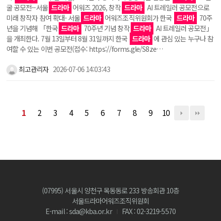
굴 공모전--서울
드라마
어워즈 2026, 창작
드라마
AI 트레일러 공모전으로
미래 창작자 참여 확대- 서울
드라마
어워즈조직위원회가 한국
드라마
70주
년을 기념해 「한국
드라마
70주년 기념 창작
드라마
AI 트레일러 공모전」
을 개최한다. 7월 13일부터 8월 31일까지 한국
드라마
에 관심 있는 누구나 참
여할 수 있는 이번 공모전(접수: https://forms.gle/S8ze…
최고관리자
2026-07-06 14:03:43
1
2
3
4
5
6
7
8
9
10
(07995) 서울시 양천구 목동동로 233 방송회관 10층
서울드라마어워즈조직위원회
E-mail : sda@kba.or.kr
FAX : 02-3219-5570