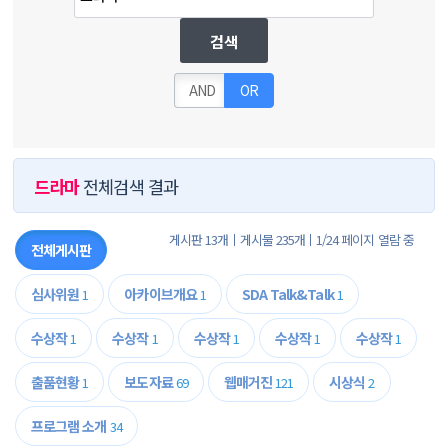
검색
AND
OR
드라마
전체검색 결과
게시판 13개
게시물 235개
1/24 페이지 열람 중
전체게시판
심사위원
아카이브개요
SDA Talk&Talk
1
1
1
수상작
수상작
수상작
수상작
수상작
1
1
1
1
1
출품현황
보도자료
웹매거진
시상식
1
69
121
2
프로그램 소개
34