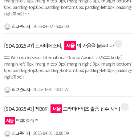
margin-left: 0px; margin-top: 0px; margin-right: 0px; margin-bottom:
0px; padding-top:0px; padding-bottom:0px; padding-left:0px; padding-
right:0px; } …
최고관리자
2026-04-02 15:03:00
[SDA 2025 #7] 드라마페스타,
서울
의 가을을 물들이다
:::::: Welcom to Seoul International Drama Awards 2025:::::: body {
margin-left: 0px; margin-top: 0px; margin-right: 0px; margin-bottom:
0px; padding-top:0px; padding-bottom:0px; padding-left:0px; padding-
right:0px; }
최고관리자
2025-10-31 13:32:27
[SDA 2025 #1] 제20회
서울
드라마어워즈 출품 접수 시작!
서울
드라마어워즈
최고관리자
2025-04-01 10:00:09