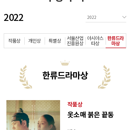
2022
서울산업
아시아스
한류드라
작품상
개인상
특별상
진흥원상
타상
마상
한류드라마상
작품상
옷소매 붉은 끝동