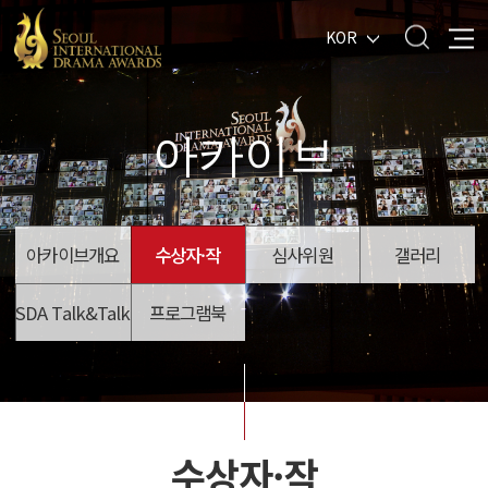
KOR
아카이브
아카이브개요
수상자·작
심사위원
갤러리
SDA Talk&Talk
프로그램북
수상자·작