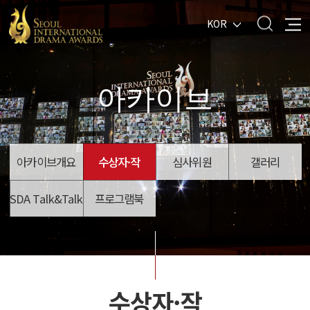
KOR
아카이브
아카이브개요
수상자·작
심사위원
갤러리
SDA Talk&Talk
프로그램북
수상자·작