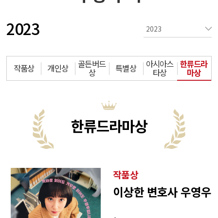
2023
골든버드
아시아스
한류드라
작품상
개인상
특별상
상
타상
마상
한류드라마상
작품상
이상한 변호사 우영우