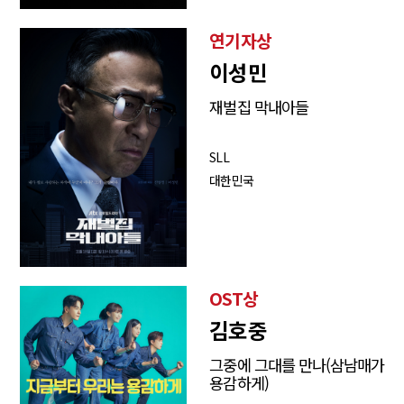
연기자상
이성민
재벌집 막내아들
SLL
대한민국
OST상
김호중
그중에 그대를 만나(삼남매가
용감하게)