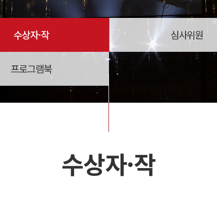
수상자·작
심사위원
프로그램북
수상자·작