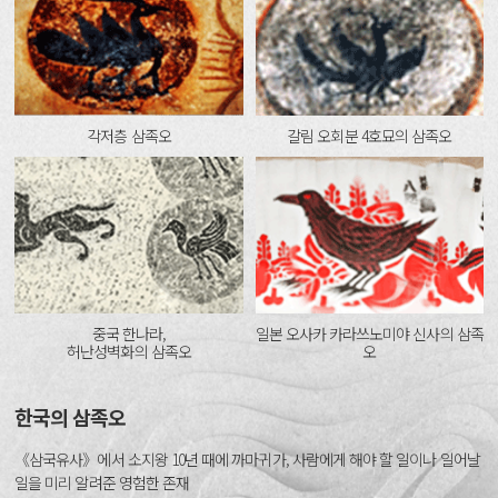
각저층 삼족오
갈림 오회분 4호묘의 삼족오
중국 한나라,
일본 오사카 카라쓰노미야 신사의 삼족
허난성벽화의 삼족오
오
한국의 삼족오
《삼국유사》에서 소지왕 10년 때에 까마귀가, 사람에게 해야 할 일이나 일어날
일을 미리 알려준 영험한 존재