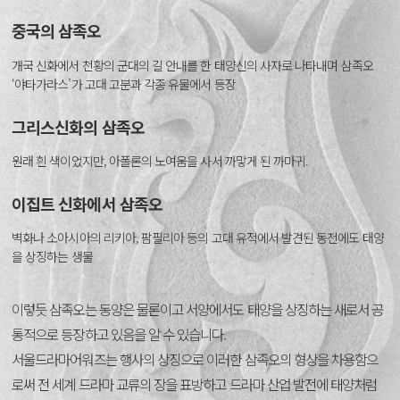
중국의 삼족오
개국 신화에서 천황의 군대의 길 안내를 한 태양신의 사자로 나타내며 삼족오
‘야타가라스’가 고대 고분과 각종 유물에서 등장
그리스신화의 삼족오
원래 흰 색이었지만, 아폴론의 노여움을 사서 까맣게 된 까마귀.
이집트 신화에서 삼족오
벽화나 소아시아의 리키아, 팜필리아 등의 고대 유적에서 발견된 동전에도 태양
을 상징하는 생물
이렇듯 삼족오는 동양은 물론이고 서양에서도 태양을 상징하는 새로서 공
통적으로 등장하고 있음을 알 수 있습니다.
서울드라마어워즈는 행사의 상징으로 이러한 삼족오의 형상을 차용함으
로써 전 세계 드라마 교류의 장을 표방하고 드라마 산업 발전에 태양처럼