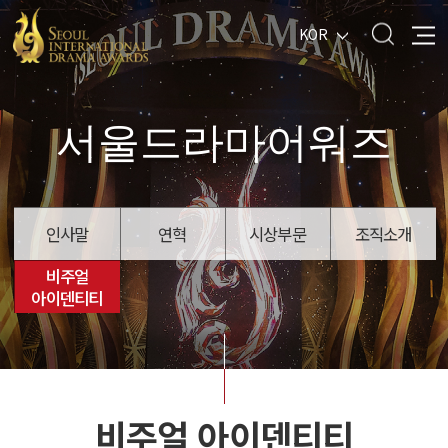
KOR
서울드라마어워즈
인사말
연혁
시상부문
조직소개
비주얼
아이덴티티
비주얼 아이덴티티