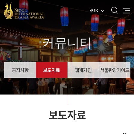
KOR
커뮤니티
공지사항
보도자료
웹매거진
서울관광가이드
보도자료